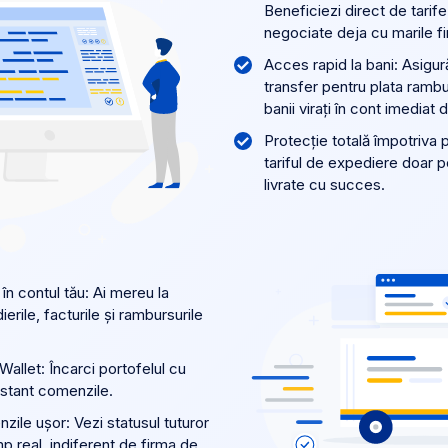
Beneficiezi direct de tarife
negociate deja cu marile fi
Acces rapid la bani: Asigur
transfer pentru plata ramb
banii virați în cont imediat 
Protecție totală împotriva pi
tariful de expediere doar 
livrate cu succes.
 în contul tău: Ai mereu la
rile, facturile și rambursurile
 Wallet: Încarci portofelul cu
instant comenzile.
ile ușor: Vezi statusul tuturor
mp real, indiferent de firma de