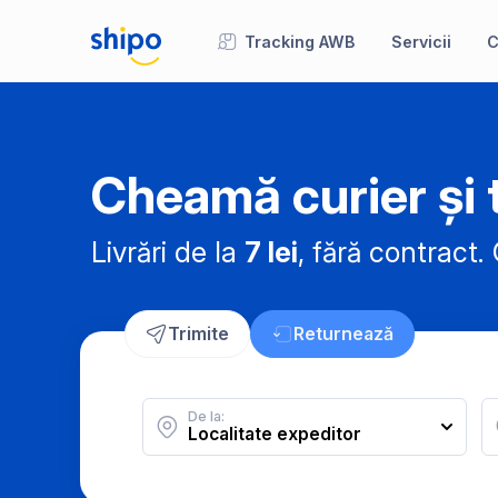
Tracking AWB
Servicii
C
Cheamă curier și t
Livrări de la
7 lei
, fără contract.
C
Trimite
Returnează
De la: