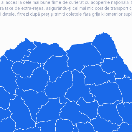
, ai acces la cele mai bune firme de curierat cu acoperire națională.
fără taxe de extra-rețea, asigurându-ți cel mai mic cost de transport ch
i datele, filtrezi după preț și trimiți coletele fără grija kilometrilor supl