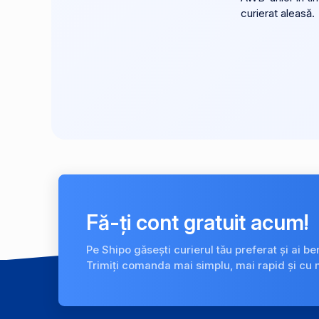
curierat aleasă.
Fă-ți cont gratuit acum!
Pe Shipo găsești curierul tău preferat și ai be
Trimiți comanda mai simplu, mai rapid și cu 