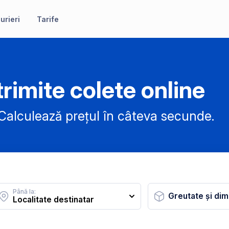
urieri
Tarife
rimite colete online
alculează prețul în câteva secunde.
Până la:
Greutate și dim