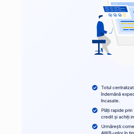
Totul centralizat
îndemână expedie
încasate.
Plăți rapide prin
credit și achiți 
Urmărești comenz
AWB-urilor în ti