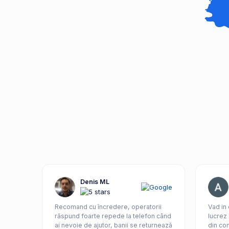
Denis ML
Recomand cu încredere, operatorii
Vad in
răspund foarte repede la telefon când
lucrez 
ai nevoie de ajutor, banii se returnează
din com