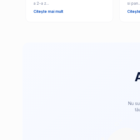
a 2-a z...
si pan..
Citește mai mult
Citeșt
Nu su
tă