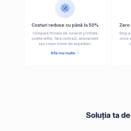
Costuri reduse cu până la 50%
Zero 
Compară firmele de curierat și trimite
Stop pi
colete ieftin, fără contract, abonament
orice e
sau volum minim de expedieri.
c
Află mai multe
Soluția ta d