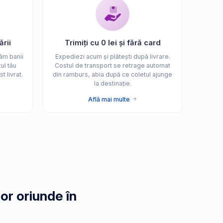
ării
Trimiți cu 0 lei și fără card
ăm banii
Expediezi acum și plătești după livrare.
ul tău
Costul de transport se retrage automat
t livrat.
din ramburs, abia după ce coletul ajunge
la destinație.
Află mai multe
or oriunde în