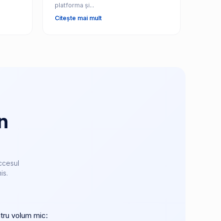
platforma și...
Citește mai mult
n
ccesul
is.
ntru volum mic: