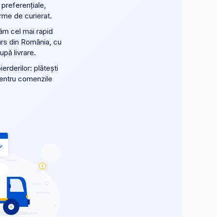
 preferențiale,
rme de curierat.
ăm cel mai rapid
urs din România, cu
după livrare.
erderilor: plătești
pentru comenzile