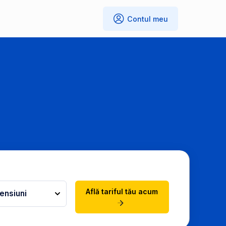
Contul meu
Află tariful tău acum
ensiuni